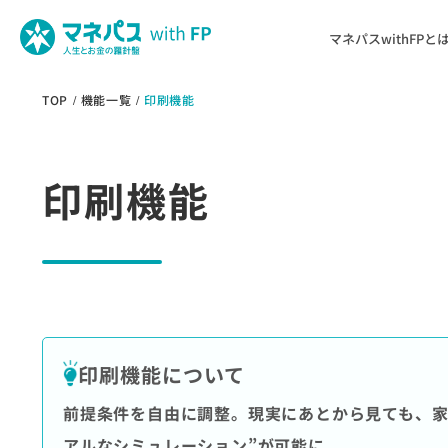
マネパスwithFPと
TOP
機能一覧
印刷機能
印刷機能
印刷機能
について
前提条件を自由に調整。現実に
あとから見ても、
アルなシミュレーション”が可能に。