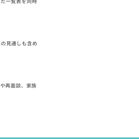
めた一覧表を同時
来の見通しも含め
ーや再面談、家族